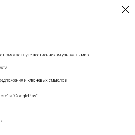
е помогает путешественникам узнавать мир
екта
редложения и ключевых смыслов
re" и "GooglePlay"
та